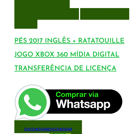
VISUALIZAÇÃO RÁPIDA
ENCOMENDAR
ENCOMENDAR
ADICIONAR A LISTA DE
DESEJOS
PÉS 2017 INGLÊS + RATATOUILLE
JOGO XBOX 360 MÍDIA DIGITAL
TRANSFERÊNCIA DE LICENÇA
ENCOMENDAR
ENCOMENDAR