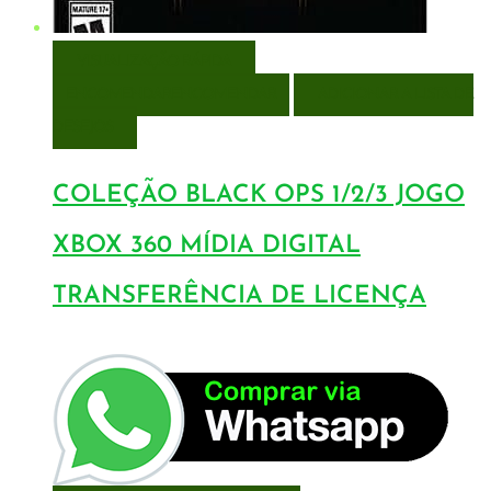
VISUALIZAÇÃO RÁPIDA
ENCOMENDAR
ENCOMENDAR
ADICIONAR A LISTA DE
DESEJOS
COLEÇÃO BLACK OPS 1/2/3 JOGO
XBOX 360 MÍDIA DIGITAL
TRANSFERÊNCIA DE LICENÇA