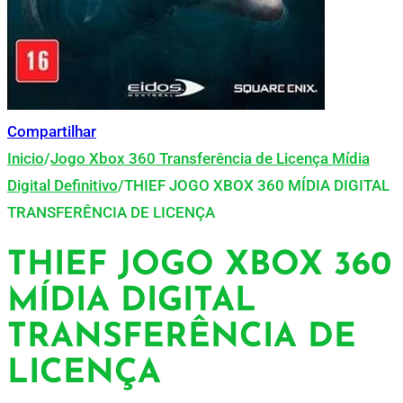
Compartilhar
Inicio
/
Jogo Xbox 360 Transferência de Licença Mídia
Digital Definitivo
/
THIEF JOGO XBOX 360 MÍDIA DIGITAL
TRANSFERÊNCIA DE LICENÇA
THIEF JOGO XBOX 360
MÍDIA DIGITAL
TRANSFERÊNCIA DE
LICENÇA