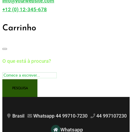
info@yourwebsite.com
+12 (0) 12-345-678
Carrinho
O que está à procura?
Brasil
Whatsapp 44 99710-7230
44 997107230
Whatsapp