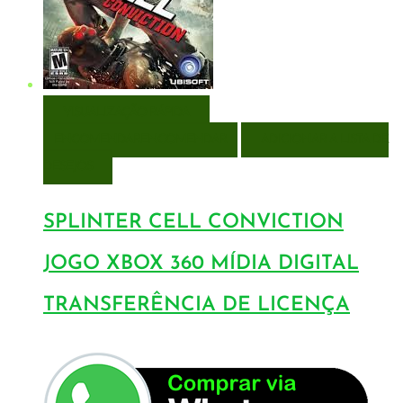
VISUALIZAÇÃO RÁPIDA
ENCOMENDAR
ENCOMENDAR
ADICIONAR A LISTA DE
DESEJOS
SPLINTER CELL CONVICTION
JOGO XBOX 360 MÍDIA DIGITAL
TRANSFERÊNCIA DE LICENÇA