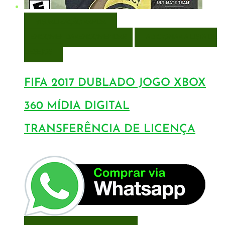
VISUALIZAÇÃO RÁPIDA
ENCOMENDAR
ENCOMENDAR
ADICIONAR A LISTA DE
DESEJOS
FIFA 2017 DUBLADO JOGO XBOX
360 MÍDIA DIGITAL
TRANSFERÊNCIA DE LICENÇA