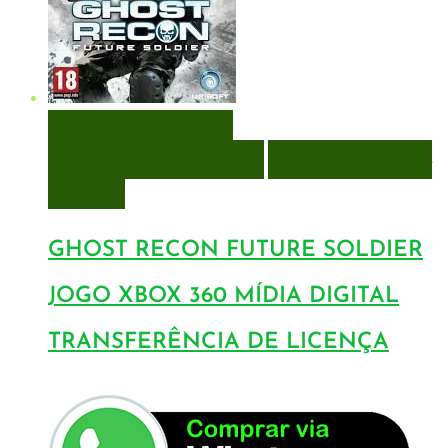
VISUALIZAÇÃO RÁPIDA
ENCOMENDAR
ENCOMENDAR
ADICIONAR A LISTA DE
DESEJOS
GHOST RECON FUTURE SOLDIER
JOGO XBOX 360 MÍDIA DIGITAL
TRANSFERÊNCIA DE LICENÇA