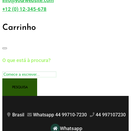
info@yourwebsite.com
+12 (0) 12-345-678
Carrinho
O que está à procura?
Brasil
Whatsapp 44 99710-7230
44 997107230
Whatsapp