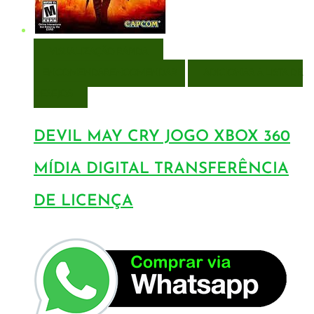
VISUALIZAÇÃO RÁPIDA
ENCOMENDAR
ENCOMENDAR
ADICIONAR A LISTA DE
DESEJOS
DEVIL MAY CRY JOGO XBOX 360
MÍDIA DIGITAL TRANSFERÊNCIA
DE LICENÇA