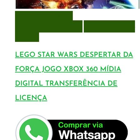
VISUALIZAÇÃO RÁPIDA
ENCOMENDAR
ENCOMENDAR
ADICIONAR A LISTA DE
DESEJOS
LEGO STAR WARS DESPERTAR DA
FORÇA JOGO XBOX 360 MÍDIA
DIGITAL TRANSFERÊNCIA DE
LICENÇA