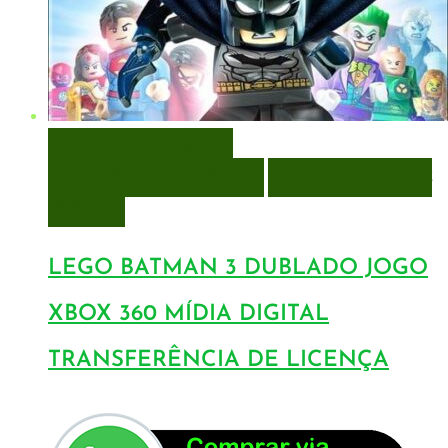
VISUALIZAÇÃO RÁPIDA
ENCOMENDAR
ENCOMENDAR
ADICIONAR A LISTA DE
DESEJOS
LEGO BATMAN 3 DUBLADO JOGO
XBOX 360 MÍDIA DIGITAL
TRANSFERÊNCIA DE LICENÇA