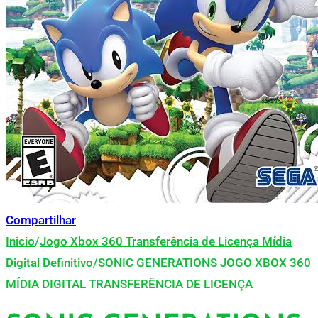
Compartilhar
Inicio
/
Jogo Xbox 360 Transferência de Licença Mídia
Digital Definitivo
/
SONIC GENERATIONS JOGO XBOX 360
MÍDIA DIGITAL TRANSFERÊNCIA DE LICENÇA