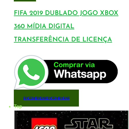
FIFA 2019 DUBLADO JOGO XBOX
360 MÍDIA DIGITAL
TRANSFERÊNCIA DE LICENÇA
ENCOMENDAR
ENCOMENDAR
Top