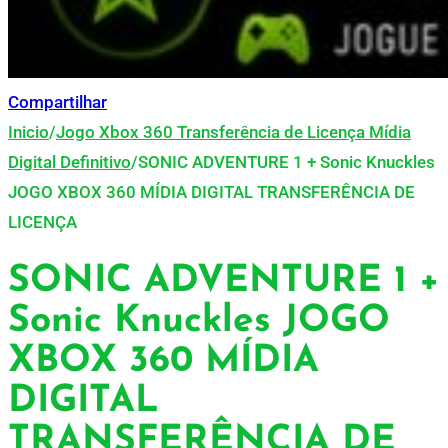
Compartilhar
Inicio
/
Jogo Xbox 360 Transferência de Licença Mídia
Digital Definitivo
/
SONIC ADVENTURE 1 + Sonic Knuckles
JOGO XBOX 360 MÍDIA DIGITAL TRANSFERÊNCIA DE
LICENÇA
SONIC ADVENTURE 1 +
Sonic Knuckles JOGO
XBOX 360 MÍDIA
DIGITAL
TRANSFERÊNCIA DE