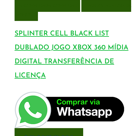
ENCOMENDAR
ENCOMENDAR
ADICIONAR A LISTA DE
DESEJOS
SPLINTER CELL BLACK LIST
DUBLADO JOGO XBOX 360 MÍDIA
DIGITAL TRANSFERÊNCIA DE
LICENÇA