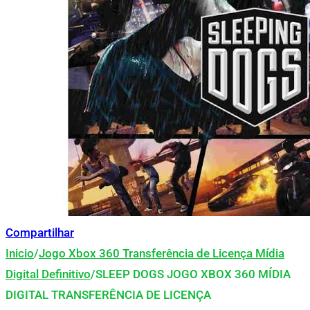
Compartilhar
Inicio
/
Jogo Xbox 360 Transferência de Licença Mídia
Digital Definitivo
/
SLEEP DOGS JOGO XBOX 360 MÍDIA
DIGITAL TRANSFERÊNCIA DE LICENÇA