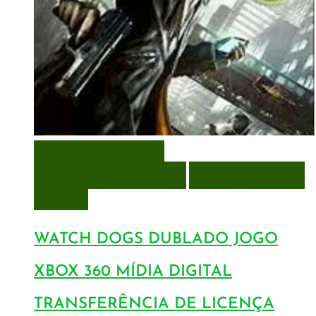
VISUALIZAÇÃO RÁPIDA
ENCOMENDAR
ENCOMENDAR
ADICIONAR A LISTA DE
DESEJOS
WATCH DOGS DUBLADO JOGO
XBOX 360 MÍDIA DIGITAL
TRANSFERÊNCIA DE LICENÇA