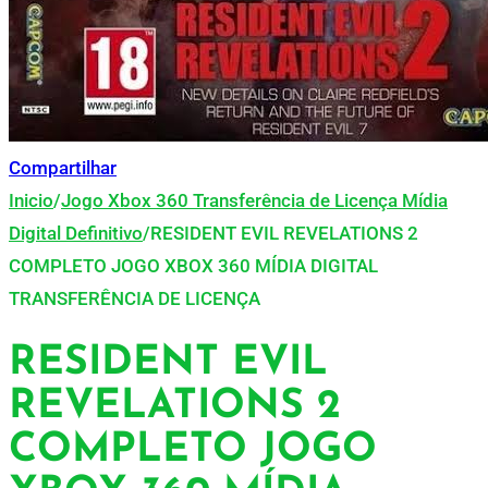
Compartilhar
Inicio
/
Jogo Xbox 360 Transferência de Licença Mídia
Digital Definitivo
/
RESIDENT EVIL REVELATIONS 2
COMPLETO JOGO XBOX 360 MÍDIA DIGITAL
TRANSFERÊNCIA DE LICENÇA
RESIDENT EVIL
REVELATIONS 2
COMPLETO JOGO