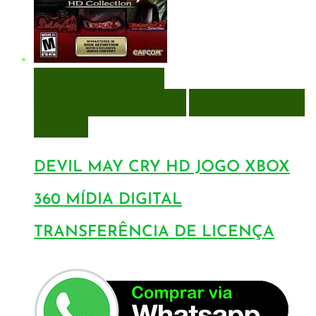
VISUALIZAÇÃO RÁPIDA
ENCOMENDAR
ENCOMENDAR
ADICIONAR A LISTA DE
DESEJOS
DEVIL MAY CRY HD JOGO XBOX
360 MÍDIA DIGITAL
TRANSFERÊNCIA DE LICENÇA