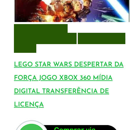
VISUALIZAÇÃO RÁPIDA
ENCOMENDAR
ENCOMENDAR
ADICIONAR A LISTA DE
DESEJOS
LEGO STAR WARS DESPERTAR DA
FORÇA JOGO XBOX 360 MÍDIA
DIGITAL TRANSFERÊNCIA DE
LICENÇA