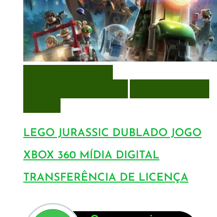
VISUALIZAÇÃO RÁPIDA
ENCOMENDAR
ENCOMENDAR
ADICIONAR A LISTA DE
DESEJOS
LEGO JURASSIC DUBLADO JOGO
XBOX 360 MÍDIA DIGITAL
TRANSFERÊNCIA DE LICENÇA