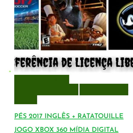
VISUALIZAÇÃO RÁPIDA
ENCOMENDAR
ENCOMENDAR
ADICIONAR A LISTA DE
DESEJOS
PÉS 2017 INGLÊS + RATATOUILLE
JOGO XBOX 360 MÍDIA DIGITAL