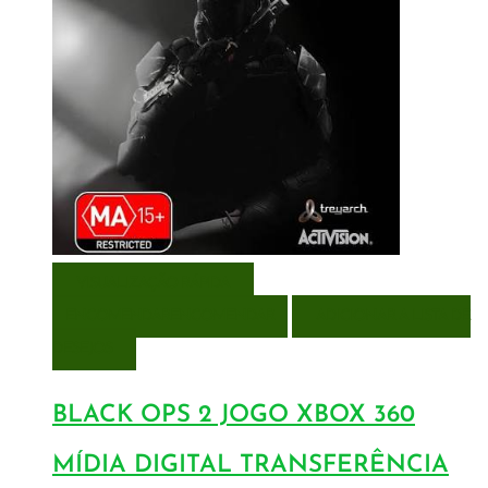
VISUALIZAÇÃO RÁPIDA
ENCOMENDAR
ENCOMENDAR
ADICIONAR A LISTA DE
DESEJOS
BLACK OPS 2 JOGO XBOX 360
MÍDIA DIGITAL TRANSFERÊNCIA