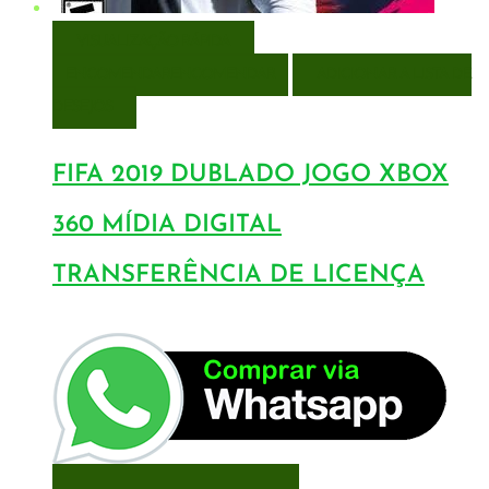
VISUALIZAÇÃO RÁPIDA
ENCOMENDAR
ENCOMENDAR
ADICIONAR A LISTA DE
DESEJOS
FIFA 2019 DUBLADO JOGO XBOX
360 MÍDIA DIGITAL
TRANSFERÊNCIA DE LICENÇA