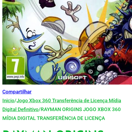
Compartilhar
Inicio
/
Jogo Xbox 360 Transferência de Licença Mídia
Digital Definitivo
/
RAYMAN ORIGINS JOGO XBOX 360
MÍDIA DIGITAL TRANSFERÊNCIA DE LICENÇA