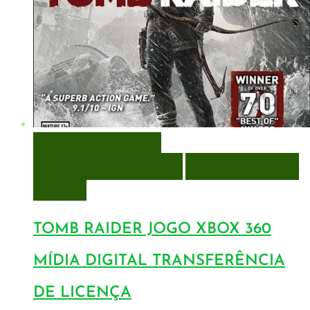
VISUALIZAÇÃO RÁPIDA
ENCOMENDAR
ENCOMENDAR
ADICIONAR A LISTA DE
DESEJOS
TOMB RAIDER JOGO XBOX 360
MÍDIA DIGITAL TRANSFERÊNCIA
DE LICENÇA