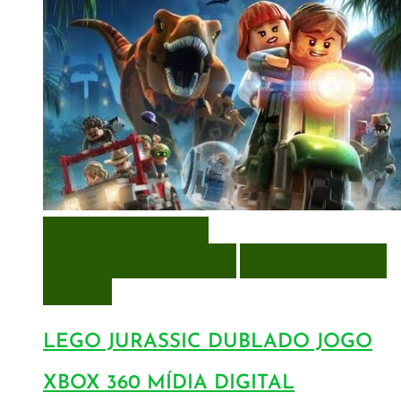
VISUALIZAÇÃO RÁPIDA
ENCOMENDAR
ENCOMENDAR
ADICIONAR A LISTA DE
DESEJOS
LEGO JURASSIC DUBLADO JOGO
XBOX 360 MÍDIA DIGITAL