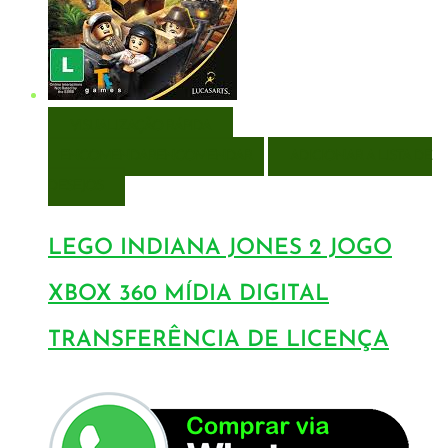
VISUALIZAÇÃO RÁPIDA
ENCOMENDAR
ENCOMENDAR
ADICIONAR A LISTA DE
DESEJOS
LEGO INDIANA JONES 2 JOGO
XBOX 360 MÍDIA DIGITAL
TRANSFERÊNCIA DE LICENÇA