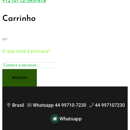
+12 (0) 12-345-678
Carrinho
O que está à procura?
Brasil
Whatsapp 44 99710-7230
44 997107230
Whatsapp