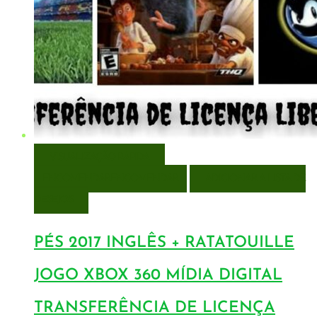
VISUALIZAÇÃO RÁPIDA
ENCOMENDAR
ENCOMENDAR
ADICIONAR A LISTA DE
DESEJOS
PÉS 2017 INGLÊS + RATATOUILLE
JOGO XBOX 360 MÍDIA DIGITAL
TRANSFERÊNCIA DE LICENÇA