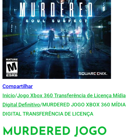
Compartilhar
Inicio
/
Jogo Xbox 360 Transferência de Licença Mídia
Digital Definitivo
/
MURDERED JOGO XBOX 360 MÍDIA
DIGITAL TRANSFERÊNCIA DE LICENÇA
MURDERED JOGO