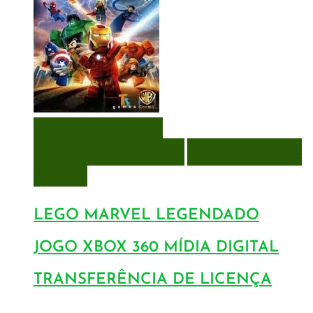
VISUALIZAÇÃO RÁPIDA
ENCOMENDAR
ENCOMENDAR
ADICIONAR A LISTA DE
DESEJOS
LEGO MARVEL LEGENDADO
JOGO XBOX 360 MÍDIA DIGITAL
TRANSFERÊNCIA DE LICENÇA