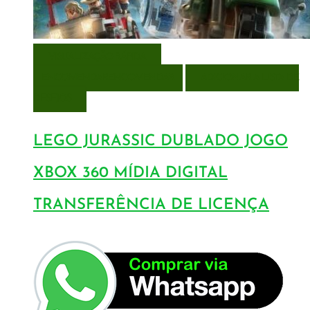
VISUALIZAÇÃO RÁPIDA
ENCOMENDAR
ENCOMENDAR
ADICIONAR A LISTA DE
DESEJOS
LEGO JURASSIC DUBLADO JOGO
XBOX 360 MÍDIA DIGITAL
TRANSFERÊNCIA DE LICENÇA