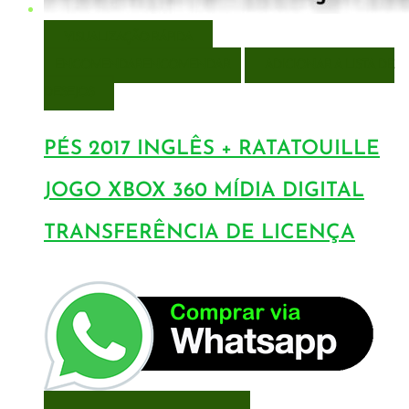
VISUALIZAÇÃO RÁPIDA
ENCOMENDAR
ENCOMENDAR
ADICIONAR A LISTA DE
DESEJOS
PÉS 2017 INGLÊS + RATATOUILLE
JOGO XBOX 360 MÍDIA DIGITAL
TRANSFERÊNCIA DE LICENÇA