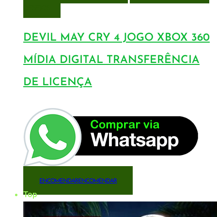
DESEJOS
DEVIL MAY CRY 4 JOGO XBOX 360
MÍDIA DIGITAL TRANSFERÊNCIA
DE LICENÇA
ENCOMENDAR
ENCOMENDAR
Top