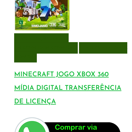
VISUALIZAÇÃO RÁPIDA
ENCOMENDAR
ENCOMENDAR
ADICIONAR A LISTA DE
DESEJOS
MINECRAFT JOGO XBOX 360
MÍDIA DIGITAL TRANSFERÊNCIA
DE LICENÇA