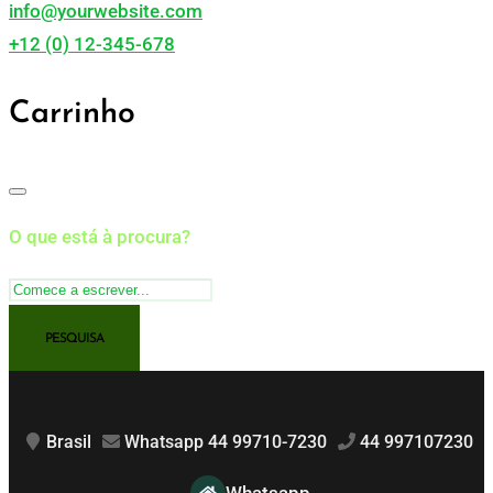
info@yourwebsite.com
+12 (0) 12-345-678
Carrinho
O que está à procura?
Brasil
Whatsapp 44 99710-7230
44 997107230
Whatsapp