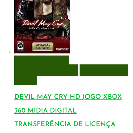
VISUALIZAÇÃO RÁPIDA
ENCOMENDAR
ENCOMENDAR
ADICIONAR A LISTA DE
DESEJOS
DEVIL MAY CRY HD JOGO XBOX
360 MÍDIA DIGITAL
TRANSFERÊNCIA DE LICENÇA