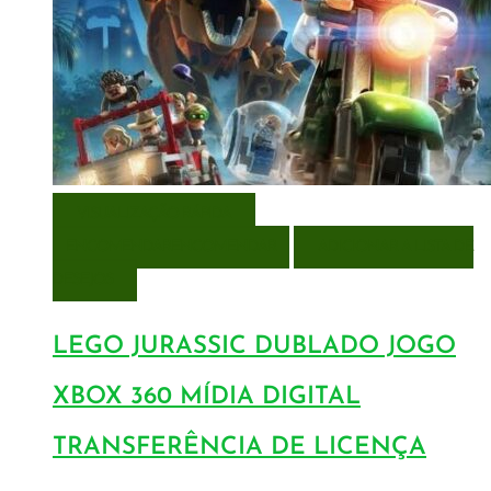
VISUALIZAÇÃO RÁPIDA
ENCOMENDAR
ENCOMENDAR
ADICIONAR A LISTA DE
DESEJOS
LEGO JURASSIC DUBLADO JOGO
XBOX 360 MÍDIA DIGITAL
TRANSFERÊNCIA DE LICENÇA