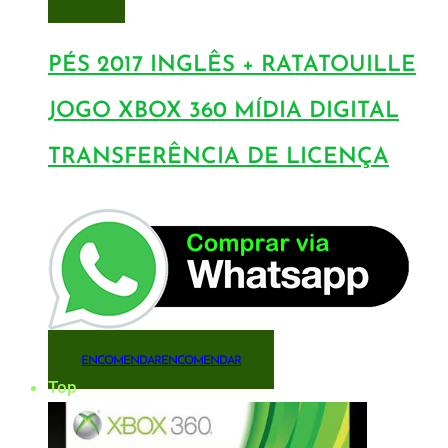
DESEJOS
PÉS 2017 INGLÊS + RATATOUILLE
JOGO XBOX 360 MÍDIA DIGITAL
TRANSFERÊNCIA DE LICENÇA
ENCOMENDAR
ENCOMENDAR
Top