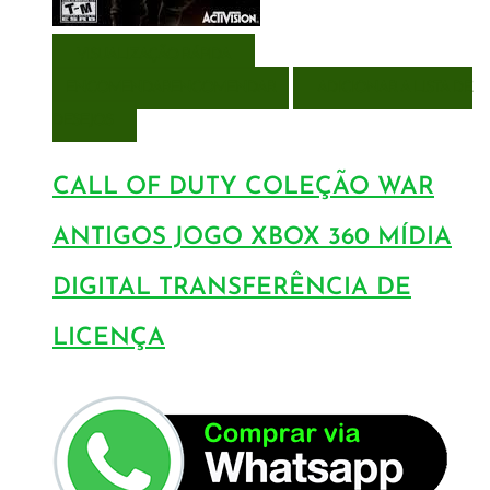
VISUALIZAÇÃO RÁPIDA
ENCOMENDAR
ENCOMENDAR
ADICIONAR A LISTA DE
DESEJOS
CALL OF DUTY COLEÇÃO WAR
ANTIGOS JOGO XBOX 360 MÍDIA
DIGITAL TRANSFERÊNCIA DE
LICENÇA