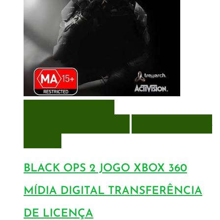
VISUALIZAÇÃO RÁPIDA
ENCOMENDAR
ENCOMENDAR
ADICIONAR A LISTA DE
DESEJOS
BLACK OPS 2 JOGO XBOX 360
MÍDIA DIGITAL TRANSFERÊNCIA
DE LICENÇA