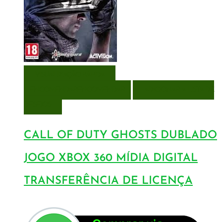
VISUALIZAÇÃO RÁPIDA
ENCOMENDAR
ENCOMENDAR
ADICIONAR A LISTA DE
DESEJOS
CALL OF DUTY GHOSTS DUBLADO
JOGO XBOX 360 MÍDIA DIGITAL
TRANSFERÊNCIA DE LICENÇA