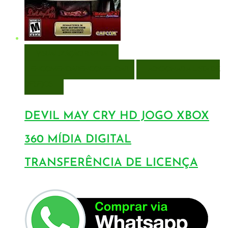
VISUALIZAÇÃO RÁPIDA
ENCOMENDAR
ENCOMENDAR
ADICIONAR A LISTA DE
DESEJOS
DEVIL MAY CRY HD JOGO XBOX
360 MÍDIA DIGITAL
TRANSFERÊNCIA DE LICENÇA