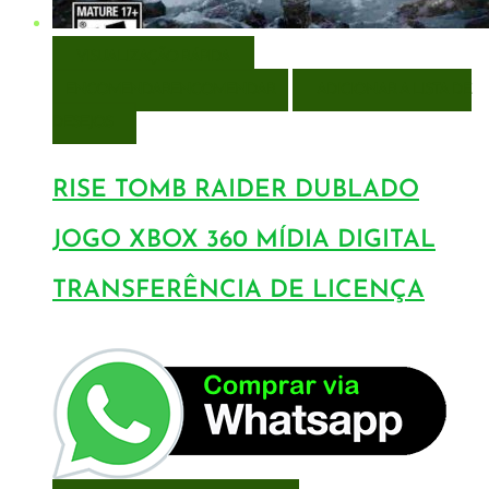
VISUALIZAÇÃO RÁPIDA
ENCOMENDAR
ENCOMENDAR
ADICIONAR A LISTA DE
DESEJOS
RISE TOMB RAIDER DUBLADO
JOGO XBOX 360 MÍDIA DIGITAL
TRANSFERÊNCIA DE LICENÇA