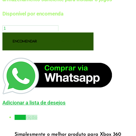
Disponível por encomenda
FARCRY
3
ENCOMENDAR
COMPRE AGORA
JOGO
XBOX
360
MÍDIA
DIGITAL
TRANSFERÊNCIA
DE
Adicionar a lista de desejos
LICENÇA
Descrição
quantidade
Simplesmente o melhor produto para Xbox 360