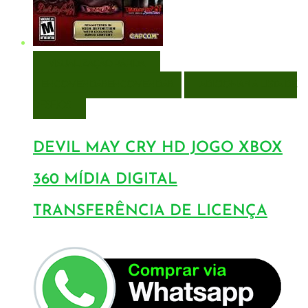
VISUALIZAÇÃO RÁPIDA
ENCOMENDAR
ENCOMENDAR
ADICIONAR A LISTA DE
DESEJOS
DEVIL MAY CRY HD JOGO XBOX
360 MÍDIA DIGITAL
TRANSFERÊNCIA DE LICENÇA