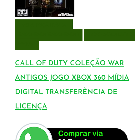
VISUALIZAÇÃO RÁPIDA
ENCOMENDAR
ENCOMENDAR
ADICIONAR A LISTA DE
DESEJOS
CALL OF DUTY COLEÇÃO WAR
ANTIGOS JOGO XBOX 360 MÍDIA
DIGITAL TRANSFERÊNCIA DE
LICENÇA