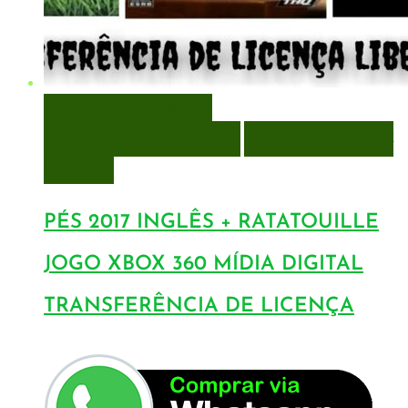
VISUALIZAÇÃO RÁPIDA
ENCOMENDAR
ENCOMENDAR
ADICIONAR A LISTA DE
DESEJOS
PÉS 2017 INGLÊS + RATATOUILLE
JOGO XBOX 360 MÍDIA DIGITAL
TRANSFERÊNCIA DE LICENÇA