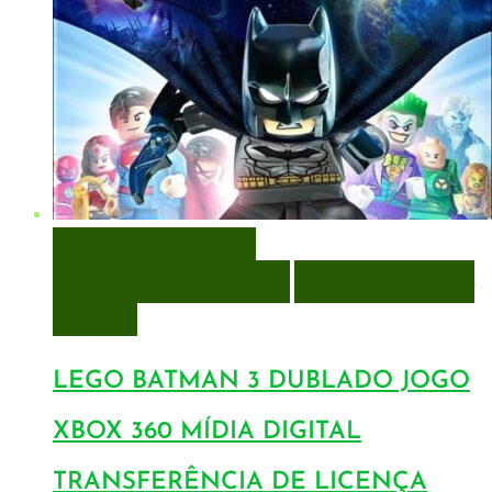
VISUALIZAÇÃO RÁPIDA
ENCOMENDAR
ENCOMENDAR
ADICIONAR A LISTA DE
DESEJOS
LEGO BATMAN 3 DUBLADO JOGO
XBOX 360 MÍDIA DIGITAL
TRANSFERÊNCIA DE LICENÇA