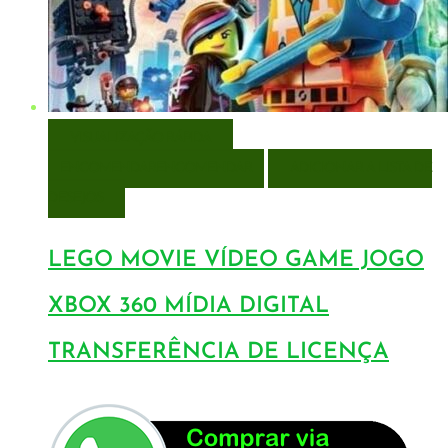
VISUALIZAÇÃO RÁPIDA
ENCOMENDAR
ENCOMENDAR
ADICIONAR A LISTA DE
DESEJOS
LEGO MOVIE VÍDEO GAME JOGO
XBOX 360 MÍDIA DIGITAL
TRANSFERÊNCIA DE LICENÇA