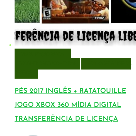
VISUALIZAÇÃO RÁPIDA
ENCOMENDAR
ENCOMENDAR
ADICIONAR A LISTA DE
DESEJOS
PÉS 2017 INGLÊS + RATATOUILLE
JOGO XBOX 360 MÍDIA DIGITAL
TRANSFERÊNCIA DE LICENÇA