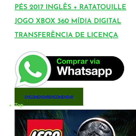
PÉS 2017 INGLÊS + RATATOUILLE
JOGO XBOX 360 MÍDIA DIGITAL
TRANSFERÊNCIA DE LICENÇA
ENCOMENDAR
ENCOMENDAR
Top