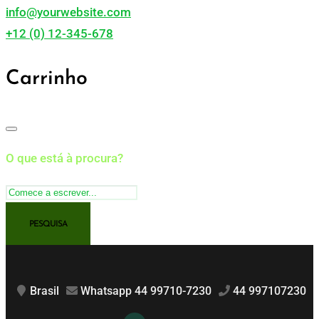
info@yourwebsite.com
+12 (0) 12-345-678
Carrinho
O que está à procura?
Brasil
Whatsapp 44 99710-7230
44 997107230