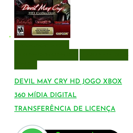
VISUALIZAÇÃO RÁPIDA
ENCOMENDAR
ENCOMENDAR
ADICIONAR A LISTA DE
DESEJOS
DEVIL MAY CRY HD JOGO XBOX
360 MÍDIA DIGITAL
TRANSFERÊNCIA DE LICENÇA