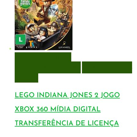
VISUALIZAÇÃO RÁPIDA
ENCOMENDAR
ENCOMENDAR
ADICIONAR A LISTA DE
DESEJOS
LEGO INDIANA JONES 2 JOGO
XBOX 360 MÍDIA DIGITAL
TRANSFERÊNCIA DE LICENÇA