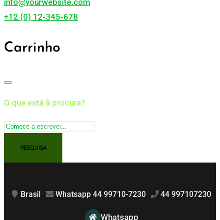
info@yourwebsite.com
+12 (0) 12-345-678
Carrinho
O que está à procura?
Brasil
Whatsapp 44 99710-7230
44 997107230
Whatsapp