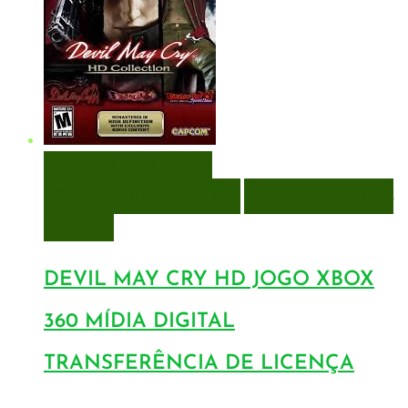
VISUALIZAÇÃO RÁPIDA
ENCOMENDAR
ENCOMENDAR
ADICIONAR A LISTA DE
DESEJOS
DEVIL MAY CRY HD JOGO XBOX
360 MÍDIA DIGITAL
TRANSFERÊNCIA DE LICENÇA