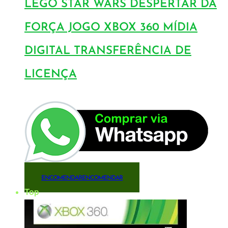
LEGO STAR WARS DESPERTAR DA
FORÇA JOGO XBOX 360 MÍDIA
DIGITAL TRANSFERÊNCIA DE
LICENÇA
ENCOMENDAR
ENCOMENDAR
Top