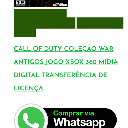
VISUALIZAÇÃO RÁPIDA
ENCOMENDAR
ENCOMENDAR
ADICIONAR A LISTA DE
DESEJOS
CALL OF DUTY COLEÇÃO WAR
ANTIGOS JOGO XBOX 360 MÍDIA
DIGITAL TRANSFERÊNCIA DE
LICENÇA