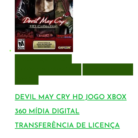
VISUALIZAÇÃO RÁPIDA
ENCOMENDAR
ENCOMENDAR
ADICIONAR A LISTA DE
DESEJOS
DEVIL MAY CRY HD JOGO XBOX
360 MÍDIA DIGITAL
TRANSFERÊNCIA DE LICENÇA