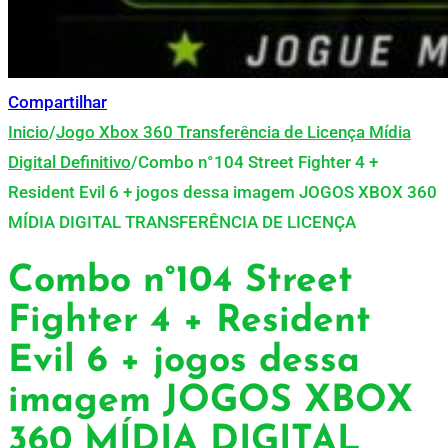
Compartilhar
Inicio
/
Jogo Xbox 360 Transferência de Licença Mídia
Digital Definitivo
/
Combo n°104 Street Fighter 4 +
Resident Evil 6 + jogos dessa imagem JOGOS XBOX 360
MÍDIA DIGITAL TRANSFERÊNCIA DE LICENÇA
Combo n°104 Street
Fighter 4 + Resident
Evil 6 + jogos dessa
imagem JOGOS XBOX
360 MÍDIA DIGITAL