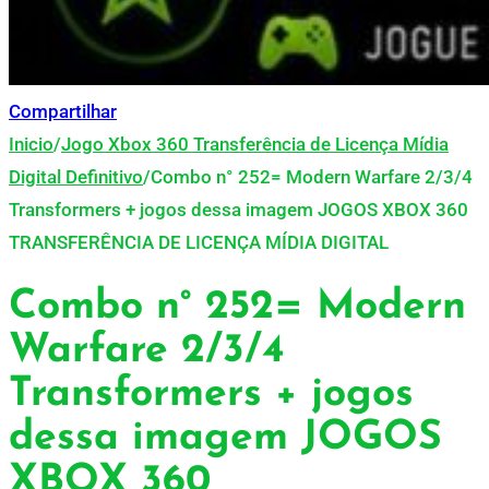
Compartilhar
Inicio
/
Jogo Xbox 360 Transferência de Licença Mídia
Digital Definitivo
/
Combo n° 252= Modern Warfare 2/3/4
Transformers + jogos dessa imagem JOGOS XBOX 360
TRANSFERÊNCIA DE LICENÇA MÍDIA DIGITAL
Combo n° 252= Modern
Warfare 2/3/4
Transformers + jogos
dessa imagem JOGOS
XBOX 360