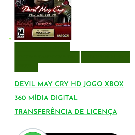
VISUALIZAÇÃO RÁPIDA
ENCOMENDAR
ENCOMENDAR
ADICIONAR A LISTA DE
DESEJOS
DEVIL MAY CRY HD JOGO XBOX
360 MÍDIA DIGITAL
TRANSFERÊNCIA DE LICENÇA