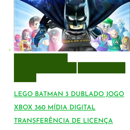
VISUALIZAÇÃO RÁPIDA
ENCOMENDAR
ENCOMENDAR
ADICIONAR A LISTA DE
DESEJOS
LEGO BATMAN 3 DUBLADO JOGO
XBOX 360 MÍDIA DIGITAL
TRANSFERÊNCIA DE LICENÇA