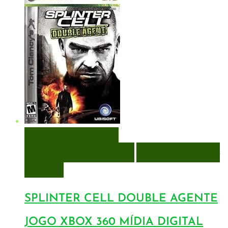
VISUALIZAÇÃO RÁPIDA
ENCOMENDAR
ENCOMENDAR
ADICIONAR A LISTA DE
DESEJOS
SPLINTER CELL DOUBLE AGENTE
JOGO XBOX 360 MÍDIA DIGITAL