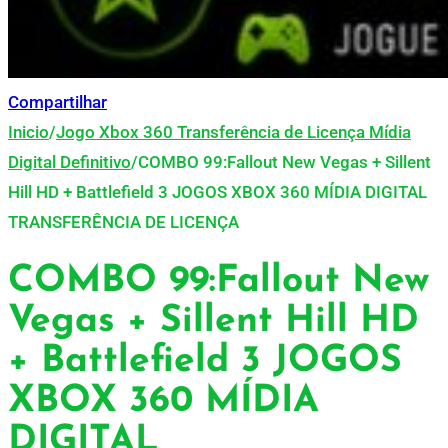
Compartilhar
Inicio
/
Jogo Xbox 360 Transferência de Licença Mídia
Digital Definitivo
/
COMBO 99:Fallout New Vegas + Sillent
Hill HD + Battlefield 3 JOGOS XBOX 360 MÍDIA DIGITAL
TRANSFERÊNCIA DE LICENÇA
COMBO 99:Fallout New
Vegas + Sillent Hill HD
+ Battlefield 3 JOGOS
XBOX 360 MÍDIA
DIGITAL