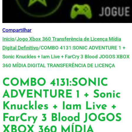
Compartilhar
Inicio
/
Jogo Xbox 360 Transferência de Licença Mídia
Digital Definitivo
/
COMBO 4131:SONIC ADVENTURE 1 +
Sonic Knuckles + Iam Live + FarCry 3 Blood JOGOS XBOX
360 MÍDIA DIGITAL TRANSFERÊNCIA DE LICENÇA
COMBO 4131:SONIC
ADVENTURE 1 + Sonic
Knuckles + Iam Live +
FarCry 3 Blood JOGOS
XBOX 360 MÍDIA