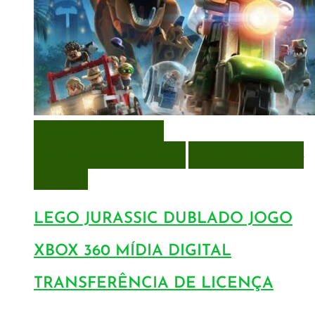
VISUALIZAÇÃO RÁPIDA
ENCOMENDAR
ENCOMENDAR
ADICIONAR A LISTA DE
DESEJOS
LEGO JURASSIC DUBLADO JOGO
XBOX 360 MÍDIA DIGITAL
TRANSFERÊNCIA DE LICENÇA