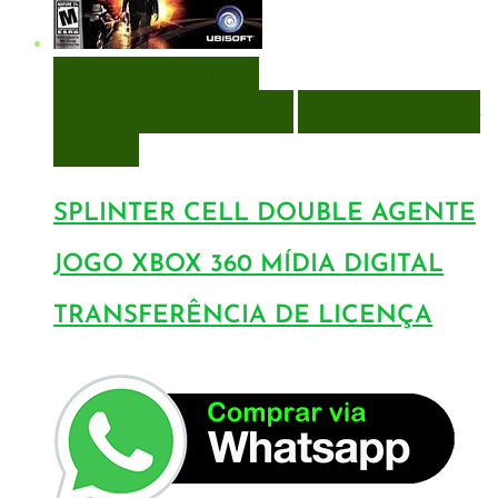
VISUALIZAÇÃO RÁPIDA
ENCOMENDAR
ENCOMENDAR
ADICIONAR A LISTA DE
DESEJOS
SPLINTER CELL DOUBLE AGENTE
JOGO XBOX 360 MÍDIA DIGITAL
TRANSFERÊNCIA DE LICENÇA