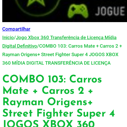
Compartilhar
Inicio
/
Jogo Xbox 360 Transferência de Licença Mídia
Digital Definitivo
/
COMBO 103: Carros Mate + Carros 2 +
Rayman Origens+ Street Fighter Super 4 JOGOS XBOX
360 MÍDIA DIGITAL TRANSFERÊNCIA DE LICENÇA
COMBO 103: Carros
Mate + Carros 2 +
Rayman Origens+
Street Fighter Super 4
JOGOS XBOX 360