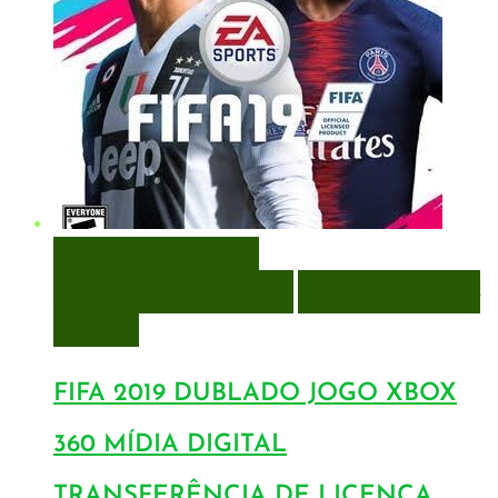
VISUALIZAÇÃO RÁPIDA
ENCOMENDAR
ENCOMENDAR
ADICIONAR A LISTA DE
DESEJOS
FIFA 2019 DUBLADO JOGO XBOX
360 MÍDIA DIGITAL
TRANSFERÊNCIA DE LICENÇA