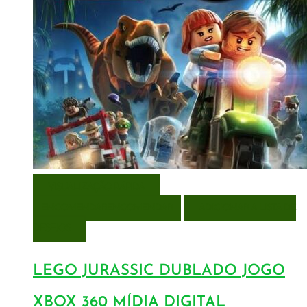
VISUALIZAÇÃO RÁPIDA
ENCOMENDAR
ENCOMENDAR
ADICIONAR A LISTA DE
DESEJOS
LEGO JURASSIC DUBLADO JOGO
XBOX 360 MÍDIA DIGITAL