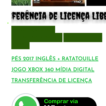
VISUALIZAÇÃO RÁPIDA
ENCOMENDAR
ENCOMENDAR
ADICIONAR A LISTA DE
DESEJOS
PÉS 2017 INGLÊS + RATATOUILLE
JOGO XBOX 360 MÍDIA DIGITAL
TRANSFERÊNCIA DE LICENÇA