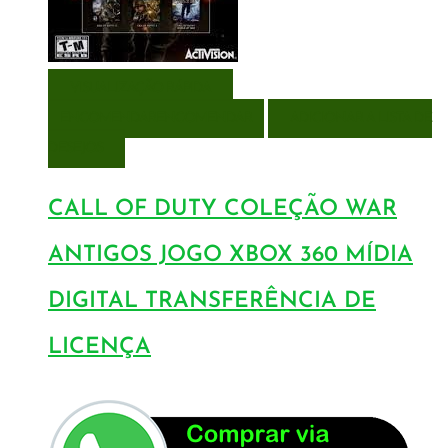
VISUALIZAÇÃO RÁPIDA
ENCOMENDAR
ENCOMENDAR
ADICIONAR A LISTA DE
DESEJOS
CALL OF DUTY COLEÇÃO WAR
ANTIGOS JOGO XBOX 360 MÍDIA
DIGITAL TRANSFERÊNCIA DE
LICENÇA