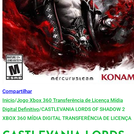
Compartilhar
Inicio
/
Jogo Xbox 360 Transferência de Licença Mídia
Digital Definitivo
/
CASTLEVANIA LORDS OF SHADOW 2
XBOX 360 MÍDIA DIGITAL TRANSFERÊNCIA DE LICENÇA