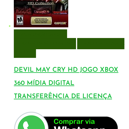
VISUALIZAÇÃO RÁPIDA
ENCOMENDAR
ENCOMENDAR
ADICIONAR A LISTA DE
DESEJOS
DEVIL MAY CRY HD JOGO XBOX
360 MÍDIA DIGITAL
TRANSFERÊNCIA DE LICENÇA