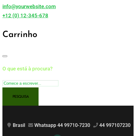
info@yourwebsite.com
+12 (0) 12-345-678
Carrinho
O que está à procura?
Brasil
Whatsapp 44 99710-7230
44 997107230