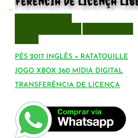
VISUALIZAÇÃO RÁPIDA
ENCOMENDAR
ENCOMENDAR
ADICIONAR A LISTA DE
DESEJOS
PÉS 2017 INGLÊS + RATATOUILLE
JOGO XBOX 360 MÍDIA DIGITAL
TRANSFERÊNCIA DE LICENÇA