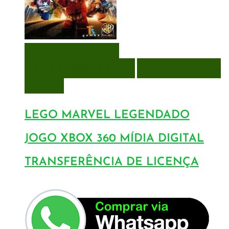
VISUALIZAÇÃO RÁPIDA
ENCOMENDAR
ENCOMENDAR
ADICIONAR A LISTA DE
DESEJOS
LEGO MARVEL LEGENDADO
JOGO XBOX 360 MÍDIA DIGITAL
TRANSFERÊNCIA DE LICENÇA