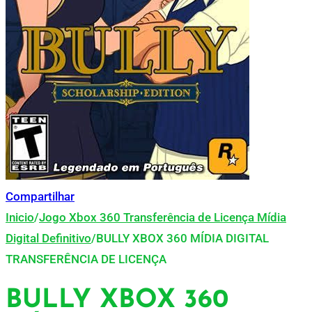
Compartilhar
Inicio
/
Jogo Xbox 360 Transferência de Licença Mídia
Digital Definitivo
/
BULLY XBOX 360 MÍDIA DIGITAL
TRANSFERÊNCIA DE LICENÇA
BULLY XBOX 360