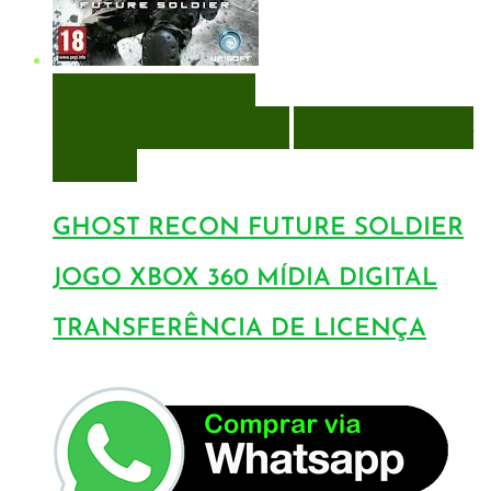
VISUALIZAÇÃO RÁPIDA
ENCOMENDAR
ENCOMENDAR
ADICIONAR A LISTA DE
DESEJOS
GHOST RECON FUTURE SOLDIER
JOGO XBOX 360 MÍDIA DIGITAL
TRANSFERÊNCIA DE LICENÇA