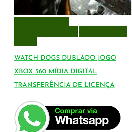
VISUALIZAÇÃO RÁPIDA
ENCOMENDAR
ENCOMENDAR
ADICIONAR A LISTA DE
DESEJOS
WATCH DOGS DUBLADO JOGO
XBOX 360 MÍDIA DIGITAL
TRANSFERÊNCIA DE LICENÇA