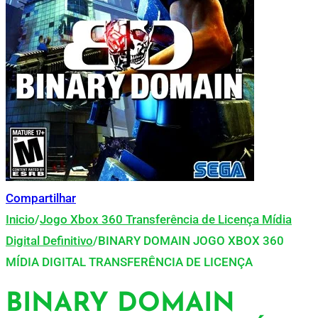
Compartilhar
Inicio
/
Jogo Xbox 360 Transferência de Licença Mídia
Digital Definitivo
/
BINARY DOMAIN JOGO XBOX 360
MÍDIA DIGITAL TRANSFERÊNCIA DE LICENÇA
BINARY DOMAIN