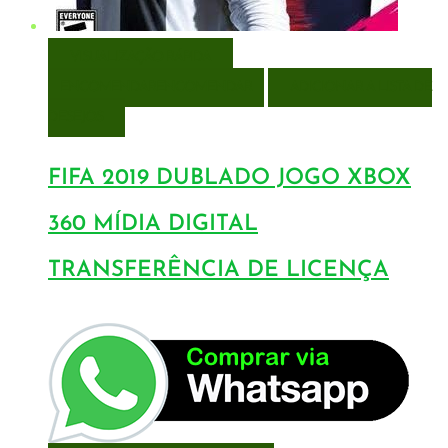
VISUALIZAÇÃO RÁPIDA
ENCOMENDAR
ENCOMENDAR
ADICIONAR A LISTA DE
DESEJOS
FIFA 2019 DUBLADO JOGO XBOX
360 MÍDIA DIGITAL
TRANSFERÊNCIA DE LICENÇA