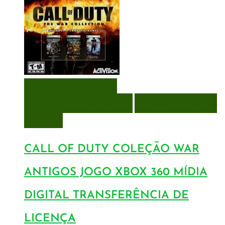
VISUALIZAÇÃO RÁPIDA
ENCOMENDAR
ENCOMENDAR
ADICIONAR A LISTA DE
DESEJOS
CALL OF DUTY COLEÇÃO WAR
ANTIGOS JOGO XBOX 360 MÍDIA
DIGITAL TRANSFERÊNCIA DE
LICENÇA