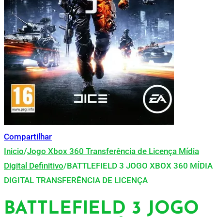
Compartilhar
Inicio
/
Jogo Xbox 360 Transferência de Licença Mídia
Digital Definitivo
/
BATTLEFIELD 3 JOGO XBOX 360 MÍDIA
DIGITAL TRANSFERÊNCIA DE LICENÇA
BATTLEFIELD 3 JOGO