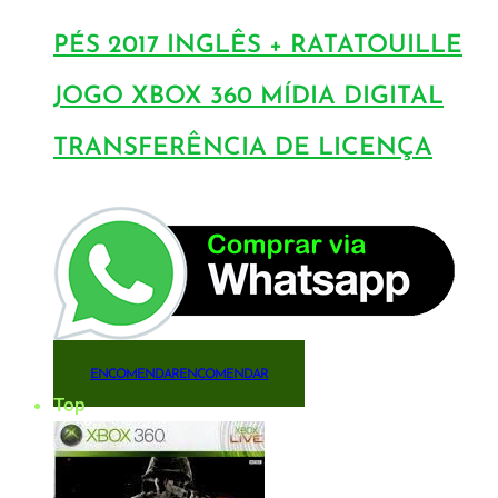
PÉS 2017 INGLÊS + RATATOUILLE
JOGO XBOX 360 MÍDIA DIGITAL
TRANSFERÊNCIA DE LICENÇA
ENCOMENDAR
ENCOMENDAR
Top