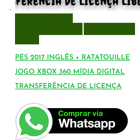
VISUALIZAÇÃO RÁPIDA
ENCOMENDAR
ENCOMENDAR
ADICIONAR A LISTA DE
DESEJOS
PÉS 2017 INGLÊS + RATATOUILLE
JOGO XBOX 360 MÍDIA DIGITAL
TRANSFERÊNCIA DE LICENÇA