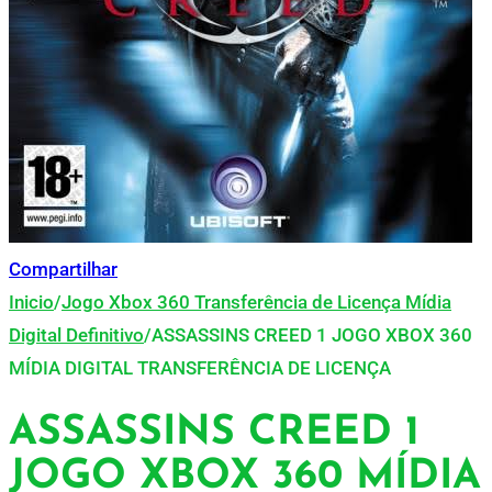
Compartilhar
Inicio
/
Jogo Xbox 360 Transferência de Licença Mídia
Digital Definitivo
/
ASSASSINS CREED 1 JOGO XBOX 360
MÍDIA DIGITAL TRANSFERÊNCIA DE LICENÇA
ASSASSINS CREED 1
JOGO XBOX 360 MÍDIA